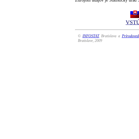
Zdrojom údajov je Štatistický úrad 
VST
©
INFOSTAT
Bratislava a
Prírodoved
Bratislave, 2009