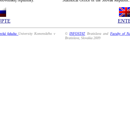
Slovenskej republiky.
Statistical Office of the Slovak Republic.
ÚPTE
ENT
ecká fakulta
Univerzity Komenského v
©
INFOSTAT
Bratislava and
Faculty of N
Bratislava, Slovakia 2009