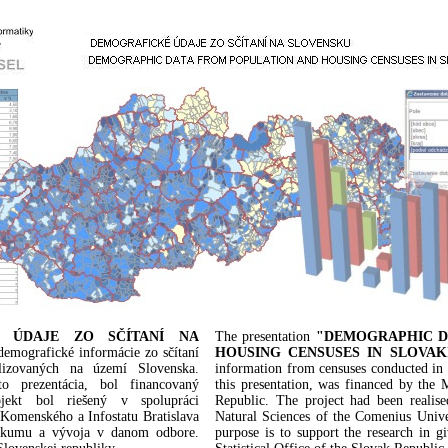
É ÚDAJE ZO SČÍTANÍ NA
The presentation
"DEMOGRAPHIC D
emografické informácie zo sčítaní
HOUSING CENSUSES IN SLOVAK
izovaných na území Slovenska.
information from censuses conducted in 
to prezentácia, bol financovaný
this presentation, was financed by the 
jekt bol riešený v spolupráci
Republic. The project had been realise
 Komenského a Infostatu Bratislava
Natural Sciences of the Comenius Univer
ýskumu a vývoja v danom odbore.
purpose is to support the research in g