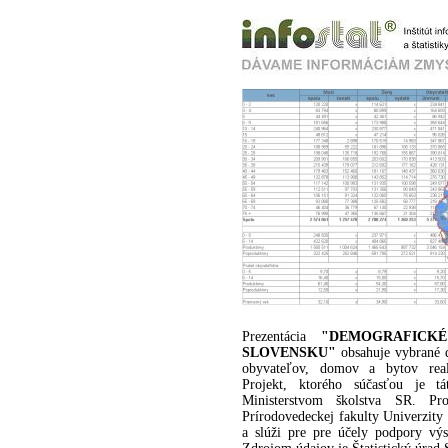
Prezentácia
"DEMOGRAFICK
SLOVENSKU"
obsahuje vybrané d
obyvateľov, domov a bytov real
Projekt, ktorého súčasťou je tá
Ministerstvom školstva SR. Pro
Prírodovedeckej fakulty Univerzity
a slúži pre pre účely podpory v