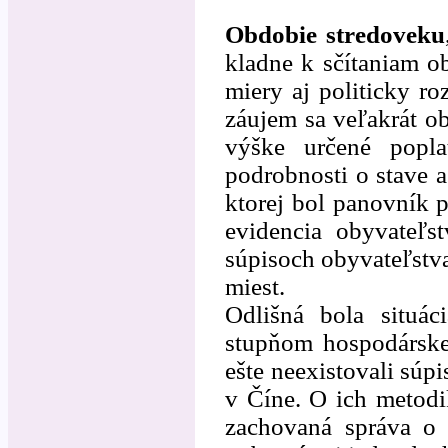
Obdobie stredoveku
kladne k sčítaniam o
miery aj politicky r
záujem sa veľakrát ob
výške určené popl
podrobnosti o stave a
ktorej bol panovník p
evidencia obyvateľs
súpisoch obyvateľstva
miest.
Odlišná bola situá
stupňom hospodárske
ešte neexistovali súpi
v Číne. O ich metodi
zachovaná správa o 