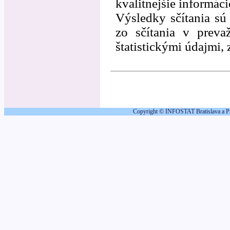
kvalitnejšie informáci
Výsledky sčítania s
zo sčítania v preva
štatistickými údajmi, 