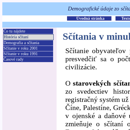
Čo tu nájdete
Sčítania v minul
História sčítaní
Demografia a sčítania
Sčítanie v roku 2001
Sčítanie obyvateľov 
Sčítanie v roku 1991
presvedčiť sa o poč
Časové rady
civilizácie.
O
starovekých sčíta
zo svedectiev histo
registračný systém už
Číne, Palestíne, Gréc
v ojenské a daňové 
zmieňuje o sčítaní 