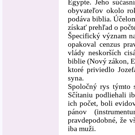
Egypte. Jeho súčasní
obyvateľov okolo ro
podáva biblia. Účelom
získať prehľad o počt
Špecifický význam na
opakoval cenzus prav
vlády neskorších ci
biblie (Nový zákon, Ev
ktoré priviedlo Joz
syna.
Spoločný rys týmto s
Sčítaniu podliehali i
ich počet, boli evid
pánov (instrumen
pravdepodobné, že vš
iba muži.