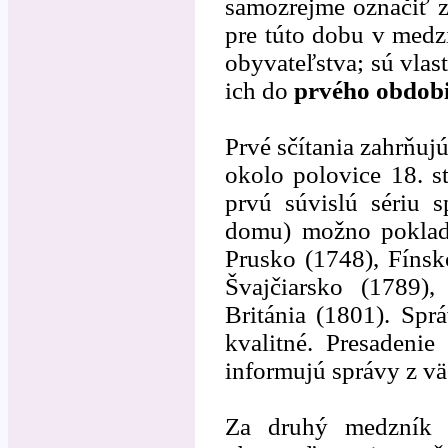
samozrejme označiť z
pre túto dobu v medz
obyvateľstva; sú vlas
ich do
prvého obdob
Prvé sčítania zahrňuj
okolo polovice 18. s
prvú súvislú sériu 
domu) možno poklada
Prusko (1748), Fíns
Švajčiarsko (1789),
Británia (1801). Spr
kvalitné. Presadeni
informujú správy z vä
Za druhý medzník