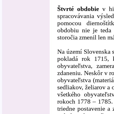
Štvrté obdobie
v his
spracovávania výsle
pomocou diernoštít
obdobiu nie je teda 
storočia zmenil len m
Na území Slovenska sa
pokladá rok 1715, 
obyvateľstva, zamer
zdaneniu. Neskôr v 
obyvateľstva (materiá
sedliakov, želiarov a
všetkého obyvateľst
rokoch 1778 – 1785. 
triedne postavenie a