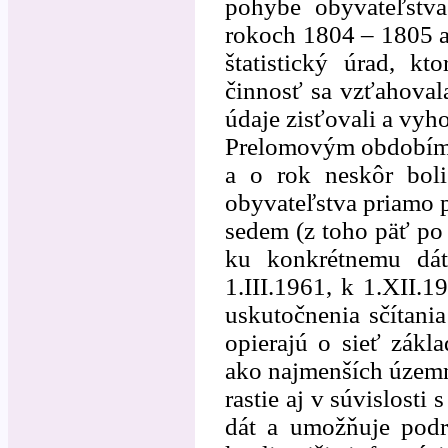
pohybe obyvateľstva
rokoch 1804 – 1805 a
štatistický úrad, kt
činnosť sa vzťahovala
údaje zisťovali a vyh
Prelomovým obdobím 
a o rok neskôr boli 
obyvateľstva priamo 
sedem (z toho päť po 
ku konkrétnemu dátu
1.III.1961, k 1.XII.
uskutočnenia sčítani
opierajú o sieť zákl
ako najmenších územn
rastie aj v súvislost
dát a umožňuje podr