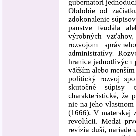
gubernátori jednoduc
Obdobie od začiatku
zdokonalenie súpisov
panstve feudála ale
výrobných vzťahov,
rozvojom správneho
administratívy. Roz
hranice jednotlivých 
väčším alebo menším 
politický rozvoj sp
skutočné súpisy 
charakteristické, že
nie na jeho vlastnom 
(1666). V materskej z
revolúcii. Medzi prv
revízia duší, nariade