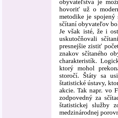
obyvateľstva je mož
hovoriť už o modern
metodike je spojený
sčítaní obyvateľov bo
Je však isté, že i os
uskutočňovali sčíta
presnejšie zistiť poč
znakov sčítaného ob
charakteristík. Logi
ktorý mohol prekona
storočí. Štáty sa us
štatistické ústavy, kt
akcie. Tak napr. vo 
zodpovedný za sčítaci
štatistickej služby
medzinárodnej porovn