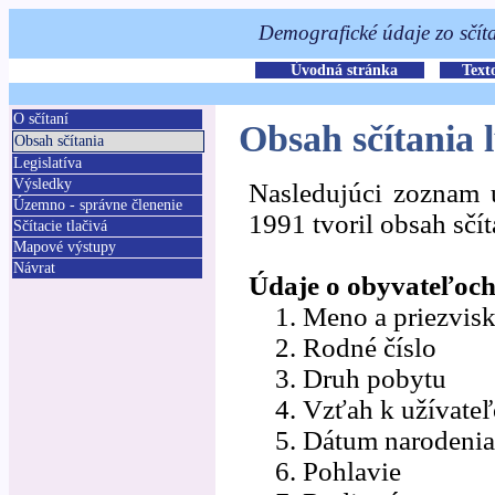
O sčítaní
Obsah sčítania
Obsah sčítania
Legislatíva
Výsledky
Nasledujúci zoznam 
Územno - správne členenie
1991 tvoril obsah sčít
Sčítacie tlačivá
Mapové výstupy
Návrat
Údaje o obyvateľoch
1. Meno a priezvis
2. Rodné číslo
3. Druh pobytu
4. Vzťah k užívateľ
5. Dátum narodenia
6. Pohlavie