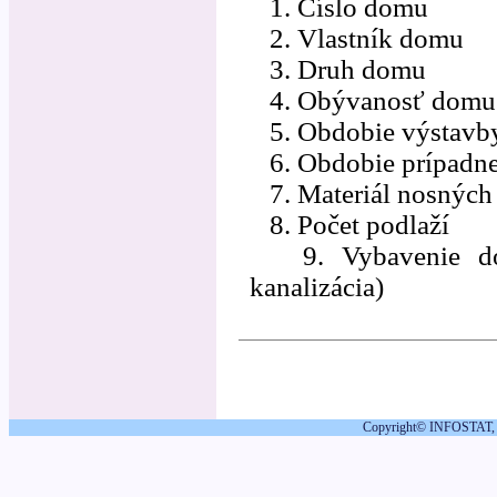
1. Číslo domu
2. Vlastník domu
3. Druh domu
4. Obývanosť domu
5. Obdobie výstavb
6. Obdobie prípadne
7. Materiál nosných 
8. Počet podlaží
9. Vybavenie domu
kanalizácia)
Copyright© INFOSTAT, Fa