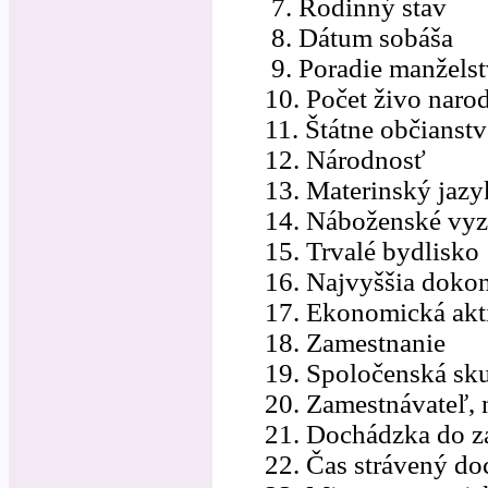
7. Rodinný stav
8. Dátum sobáša
9. Poradie manželst
10. Počet živo narode
11. Štátne občianst
12. Národnosť
13. Materinský jazy
14. Náboženské vyz
15. Trvalé bydlisko
16. Najvyššia dokon
17. Ekonomická akti
18. Zamestnanie
19. Spoločenská sk
20. Zamestnávateľ, 
21. Dochádzka do za
22. Čas strávený do