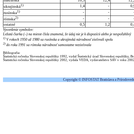
maďarská
10,3
12,4
12,
1)
1,4
-
0,
ukrajinská
1)
-
-
rusínska
2)
-
-
rómska
ostatné
0,5
1,2
0,
Vysvetlenie symbolov:
Ležatá čiarka (–) na mieste čísla znamená, že údaj nie je k dispozícii alebo je nespoľahlivý
1)
V rokoch 1950 až 1980 sa rusínska a ukrajinská národnosť zisťovali spolu
2)
do roku 1991 sa rómska národnosť samostatne nezisťovala
Bibliografia:
Štatistická ročenka Slovenskej republiky 1992, vydal Štatistický úrad Slovenskej republiky, Br
Štatistická ročenka Slovenskej republiky 2002, vydala VEDA, vydavatelstvo SAV v roku 200