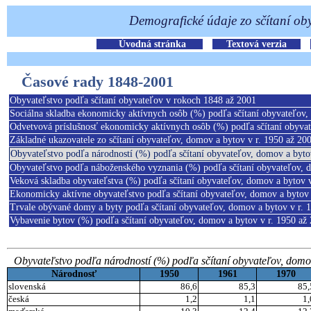
Časové rady 1848-2001
Obyvateľstvo podľa sčítaní obyvateľov v rokoch 1848 až 2001
Sociálna skladba ekonomicky aktívnych osôb (%) podľa sčítaní obyvateľov,
Odvetvová príslušnosť ekonomicky aktívnych osôb (%) podľa sčítaní obyvat
Základné ukazovatele zo sčítaní obyvateľov, domov a bytov v r. 1950 až 20
Obyvateľstvo podľa národností (%) podľa sčítaní obyvateľov, domov a byto
Obyvateľstvo podľa náboženského vyznania (%) podľa sčítaní obyvateľov, 
Veková skladba obyvateľstva (%) podľa sčítaní obyvateľov, domov a bytov v
Ekonomicky aktívne obyvateľstvo podľa sčítaní obyvateľov, domov a bytov 
Trvale obývané domy a byty podľa sčítaní obyvateľov, domov a bytov v r. 
Vybavenie bytov (%) podľa sčítaní obyvateľov, domov a bytov v r. 1950 až
Obyvateľstvo podľa národností (%) podľa sčítaní obyvateľov, domov
Národnosť
1950
1961
1970
slovenská
86,6
85,3
85,
česká
1,2
1,1
1,