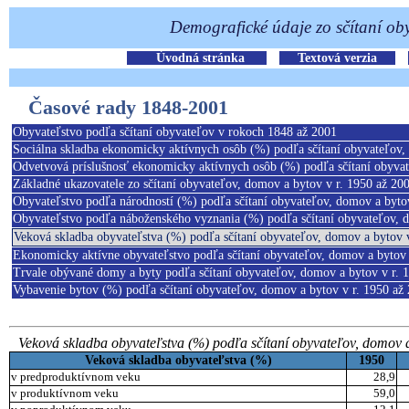
Časové rady 1848-2001
Obyvateľstvo podľa sčítaní obyvateľov v rokoch 1848 až 2001
Sociálna skladba ekonomicky aktívnych osôb (%) podľa sčítaní obyvateľov,
Odvetvová príslušnosť ekonomicky aktívnych osôb (%) podľa sčítaní obyvat
Základné ukazovatele zo sčítaní obyvateľov, domov a bytov v r. 1950 až 20
Obyvateľstvo podľa národností (%) podľa sčítaní obyvateľov, domov a byto
Obyvateľstvo podľa náboženského vyznania (%) podľa sčítaní obyvateľov, 
Veková skladba obyvateľstva (%) podľa sčítaní obyvateľov, domov a bytov 
Ekonomicky aktívne obyvateľstvo podľa sčítaní obyvateľov, domov a bytov 
Trvale obývané domy a byty podľa sčítaní obyvateľov, domov a bytov v r. 
Vybavenie bytov (%) podľa sčítaní obyvateľov, domov a bytov v r. 1950 až
Veková skladba obyvateľstva (%) podľa sčítaní obyvateľov, domov a
Veková skladba obyvateľstva (%)
1950
v predproduktívnom veku
28,9
v produktívnom veku
59,0