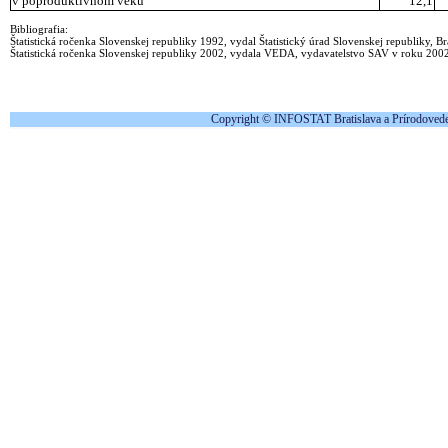
v poproduktívnom veku
12,1
Bibliografia:
Štatistická ročenka Slovenskej republiky 1992, vydal Štatistický úrad Slovenskej republiky, Br
Štatistická ročenka Slovenskej republiky 2002, vydala VEDA, vydavatelstvo SAV v roku 200